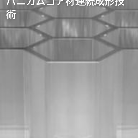
ハニカムコア材連続成形技
術