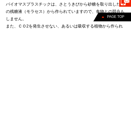
バイオマスプラスチックは、さとうきびから砂糖を取り出した後
の残糖液（モラセス）から作られていますので、食物との競合も
PAGE TOP
しません。
また、ＣＯ2を発生させない、あるいは吸収する植物から作られ
ている点からも、環境に優しい素材といえます。
ＣＯ2削減量の「見える化」事例
ペットボトル容積や、杉の木のＣＯ2吸収量に置き換えることに
より、削減量がイメージしやすくなります。
【条件】バイオ リスパレットＪ-Ｄ4・1111Ｆを1,000枚ご購入の
場合