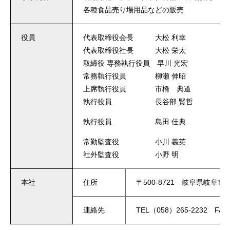
各種食品売り場用品などの販売
役員
代表取締役会長 大松 利幸
代表取締役社長 大松 栄太
取締役 専務執行役員 早川 光宏
常務執行役員 柳瀬 伸昭
上席執行役員 市橋 典道
執行役員 長谷部 賢哲
執行役員 島田 佳典
常勤監査役 小川 義英
社外監査役 小野 明
本社
住所
〒500-8721 岐阜県岐阜
連絡先
TEL（058）265-2232 FAX