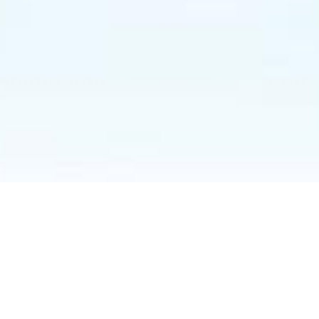
岐阜本社
〒500-8721
岐阜県岐阜市神田町9丁目27番地（大岐阜