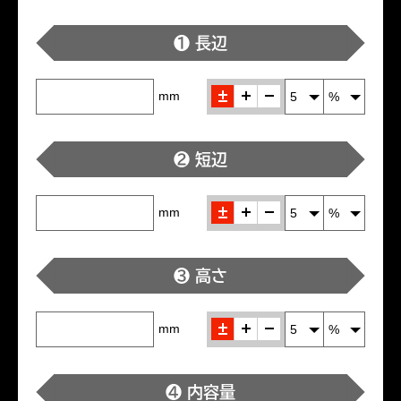
❶ 長辺
±
＋
-
mm
❷ 短辺
±
＋
-
mm
❸ 高さ
±
＋
-
mm
❹ 内容量