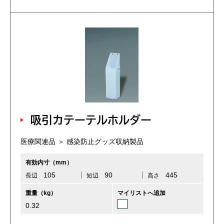
吸引カテーテルホルダー
医療関連品 ＞ 感染防止グッズ収納製品
有効内寸（mm）
105
90
445
長辺
短辺
高さ
重量（kg）
マイリストへ追加
0.32