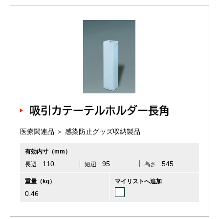
吸引カテーテルホルダー長角
医療関連品 ＞ 感染防止グッズ収納製品
有効内寸（mm）
110
95
545
長辺
短辺
高さ
重量（kg）
マイリストへ追加
0.46