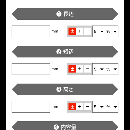
❶ 長辺
±
＋
-
mm
❷ 短辺
±
＋
-
mm
❸ 高さ
±
＋
-
mm
❹ 内容量