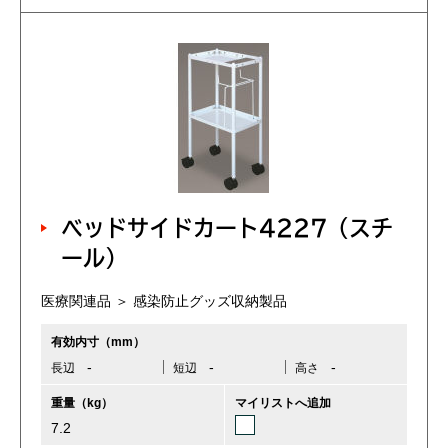
ベッドサイドカート4227（スチ
ール）
医療関連品 ＞ 感染防止グッズ収納製品
有効内寸（mm）
-
-
-
長辺
短辺
高さ
重量（kg）
マイリストへ追加
7.2