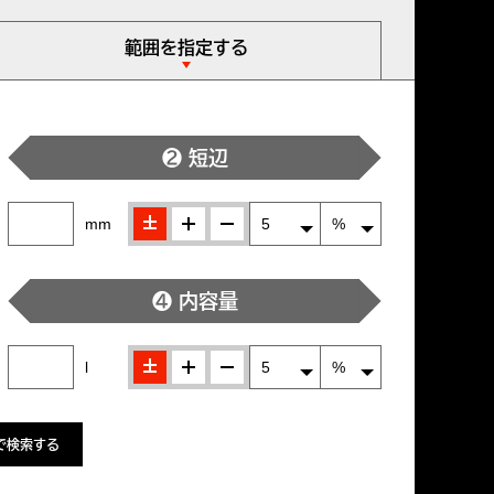
範囲を指定する
❷ 短辺
±
＋
-
mm
❹ 内容量
±
＋
-
l
で検索する