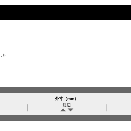
した
外寸（mm）
短辺