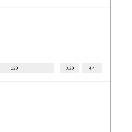
129
0.28
4.4