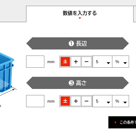
数値を入力する
❶ 長辺
±
＋
-
mm
❸ 高さ
±
＋
-
mm
この条件