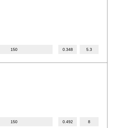
150
0.348
5.3
150
0.492
8