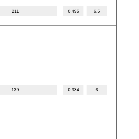
211
0.495
6.5
139
0.334
6