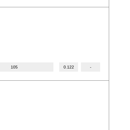
105
0.122
-