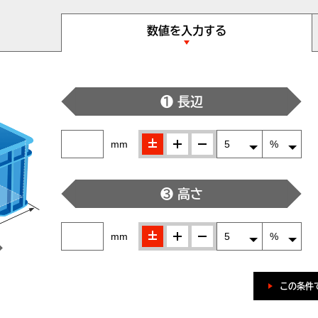
数値を入力する
❶ 長辺
±
＋
-
mm
❸ 高さ
±
＋
-
mm
この条件