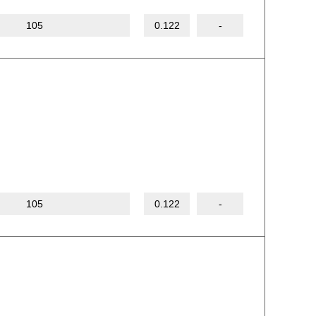
105
0.122
-
105
0.122
-