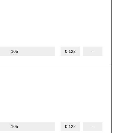
105
0.122
-
105
0.122
-