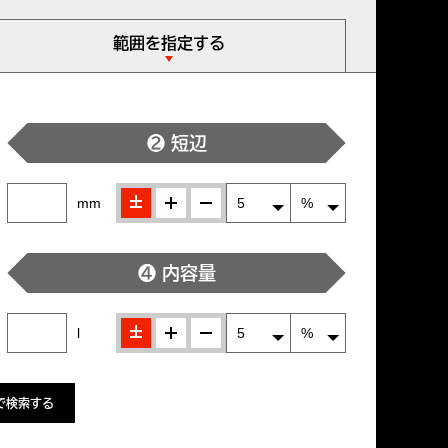
範囲を指定する
❷ 短辺
±
＋
-
mm
❹ 内容量
±
＋
-
l
で検索する