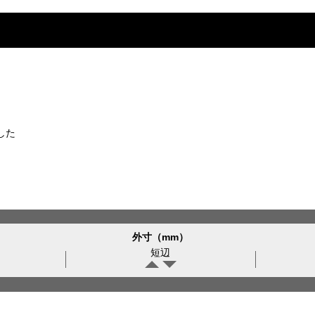
した
外寸（mm）
短辺