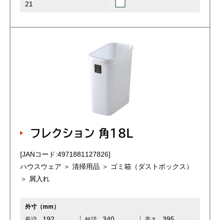
21
フレクション 角18L
[JANコード:4971881127826]
ハウスウェア ＞ 清掃用品 ＞ ゴミ箱（ダストボックス）
＞ 屑入れ
外寸（mm）
192
340
395
長辺
短辺
高さ