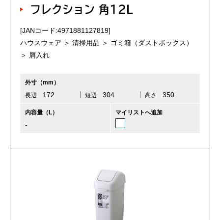
フレクション 角12L
[JANコード:4971881127819]
ハウスウェア ＞ 清掃用品 ＞ ゴミ箱（ダストボックス）
＞ 屑入れ
外寸（mm）
172
304
350
長辺
短辺
高さ
内容量（L）
マイリストへ追加
-