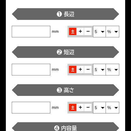
❶ 長辺
±
＋
-
mm
❷ 短辺
±
＋
-
mm
❸ 高さ
±
＋
-
mm
❹ 内容量