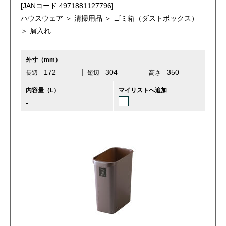
[JANコード:4971881127796]
ハウスウェア ＞ 清掃用品 ＞ ゴミ箱（ダストボックス）
＞ 屑入れ
外寸（mm）
172
304
350
長辺
短辺
高さ
内容量（L）
マイリストへ追加
-