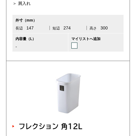
＞ 屑入れ
外寸（mm）
147
274
300
長辺
短辺
高さ
内容量（L）
マイリストへ追加
-
フレクション 角12L