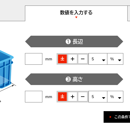
数値を入力する
❶ 長辺
±
＋
-
mm
❸ 高さ
±
＋
-
mm
この条件