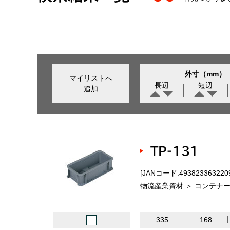
外寸（mm）
マイリストへ
長辺
短辺
追加
TP-131
[JANコード:493823363220
物流産業資材 ＞ コンテナー
335
168