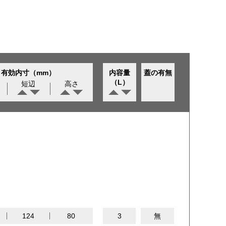
有効内寸（mm）
内容量
蓋の有無
（L）
短辺
高さ
124
80
3
無