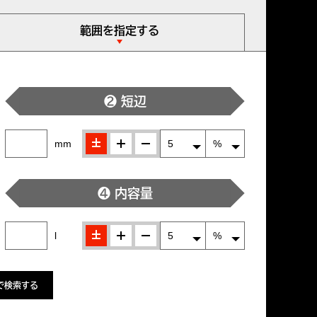
範囲を指定する
❷ 短辺
±
＋
-
mm
❹ 内容量
±
＋
-
l
で検索する