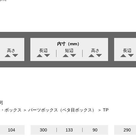
内寸（mm）
高さ
長辺
短辺
高さ
長辺
9]
・ボックス ＞ パーツボックス（ベタ目ボックス） ＞ TP
104
300
133
90
290