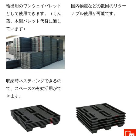
輸出用のワンウェイパレット
国内物流などの数回の
リター
として
使用できます。（くん
ナブル使用が
可能です。
蒸、木製パレット代替に適し
ています）
収納時ネスティングできるの
で、
スペースの有効活用が
で
きます。