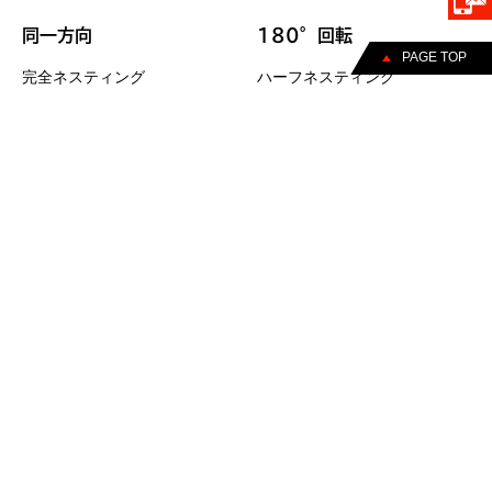
同一方向
180°回転
PAGE TOP
完全ネスティング
ハーフネスティング
リブ付タイプ
受注生産品
Case
採用事例