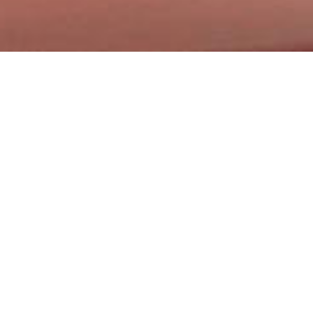
チェリーパターンがかわいい卓上の調味料入れシリ
長年愛され続けている食卓のロングセラー商品です
2020年（令和2）、その個性的なフォルムが立体
Line
up
ブルーム ラインナップ