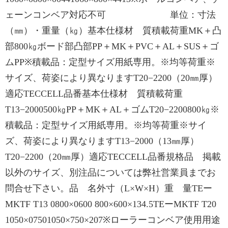
ェーンコンベア対応不可 単位：寸法
（㎜）・重量（㎏）基本仕様材 質積載荷重MK＋凸
部800㎏ボード部凸部PP＋MK＋PVC＋AL＋SUS＋ゴ
ムPP※積載品：定型サイズ用紙専用。※均等荷重※
サイズ、荷姿により異なりますT20−2200（20㎜厚）
適応TECCELL品番基本仕様材 質積載荷重
T13−2000500㎏PP＋MK＋AL＋ゴムT20−2200800㎏※
積載品：定型サイズ用紙専用。※均等荷重※サイ
ズ、荷姿により異なりますT13−2000（13㎜厚）
T20−2200（20㎜厚）適応TECCELL品番規格品 掲載
以外のサイズ、別注品については弊社営業員までお
問合せ下さい。品 名外寸（L×W×H）重 量TEー
MKTF T13 0800×0600 800×600×134.5TEーMKTF T20
1050×07501050×750×207※ローラーコンベア使用用途