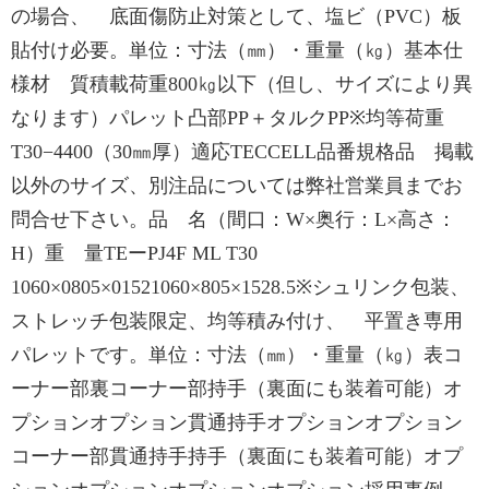
の場合、 底面傷防止対策として、塩ビ（PVC）板
貼付け必要。単位：寸法（㎜）・重量（㎏）基本仕
様材 質積載荷重800㎏以下（但し、サイズにより異
なります）パレット凸部PP＋タルクPP※均等荷重
T30−4400（30㎜厚）適応TECCELL品番規格品 掲載
以外のサイズ、別注品については弊社営業員までお
問合せ下さい。品 名（間口：W×奥行：L×高さ：
H）重 量TEーPJ4F ML T30
1060×0805×01521060×805×1528.5※シュリンク包装、
ストレッチ包装限定、均等積み付け、 平置き専用
パレットです。単位：寸法（㎜）・重量（㎏）表コ
ーナー部裏コーナー部持手（裏面にも装着可能）オ
プションオプション貫通持手オプションオプション
コーナー部貫通持手持手（裏面にも装着可能）オプ