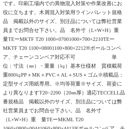
です。印刷工場内での異物混入対策や作業改善にお
役に立ちます。木屑混入対策用ラインパレット規格
品 掲載以外のサイズ、別注品については弊社営業
員までお問合せ下さい。品 名外寸（L×W×H）重
量TEーMKTF T20 1000×07001000×700×2210TEー
MKTF T20 1100×08001100×800×2212※ボールコンベ
ア、チェーンコンベア対応不可 単
位：寸法（㎜）・重量（㎏）基本仕様材 質積載荷
重800㎏PP＋MK＋PVC＋AL＋SUS＋ゴム※積載品：
定型サイズ用紙専用。※均等荷重※サイズ、荷姿に
より異なりますT20−2200（20㎜厚）適応TECCELL品
番規格品 掲載以外のサイズ、別注品については弊
社営業員までお問合せ下さい。品 名外寸
（L×W×H）重 量TEーMKML T20
1060×0800×00441060×800×4413※ボールコンベア、チ