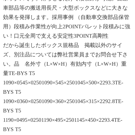
車部品等の搬送用長尺・大型ボックスなどに大きな
効果を発揮します。採用事例 （自動車交換部品保管
用）段積み作業性が向上2POINTパレット段積みに強
い！口元全周で支える安定性3POINT高剛性
だから誕生したボックス規格品 掲載以外のサイ
ズ、別注品については弊社営業員までお問合せ下さ
い。品 名外寸（L×W×H）有効内寸（L×W×H）重
量TE-BYS T5
1090×0545×02501090×545×2501045×500×2293.3TE-
BYS T5
1090×0360×02501090×360×2501045×315×2292.8TE-
BYS T5
1190×0495×02501190×495×2501145×450×2293.4TE-
BYS T5