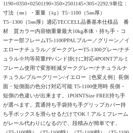
1190×0350×02501190×350×2501145×305×2292.9単位：
寸法（㎜）・重量（㎏）T5−1100（5㎜厚）
T5−1300（5㎜厚）適応TECCELL品番基本仕様品 番
材 質カラー内容物重量最大10kg本体・持ち手・コ
ーナー部フレームT5-1100PPALブルー／グリーン／イ
エローナチュラル／ダークグレーT5-1300グレー/ナチ
ュラル※均等荷重PPバンド掛けに対応4POINTアルミ
フレーム使用で変形軽減ダークグレー/ナチュラルナ
チュラル/ブルーグリーン/イエロー［色変え例］長側
面・短側面の色分け対応可能 T5-1100使用時 長側・
短側の色違いが出来ます。1POINTSize FREE持ち手
が選べます。貫通持ち手袋持ち手グリップカバー持
ち手ボックスを滑らせるだけでOK！アルミフレーム
がレール代わりになるので、段積みが簡単です。
（T5-1100時）（T5-1100時）（T5-1100時）（T5-1100